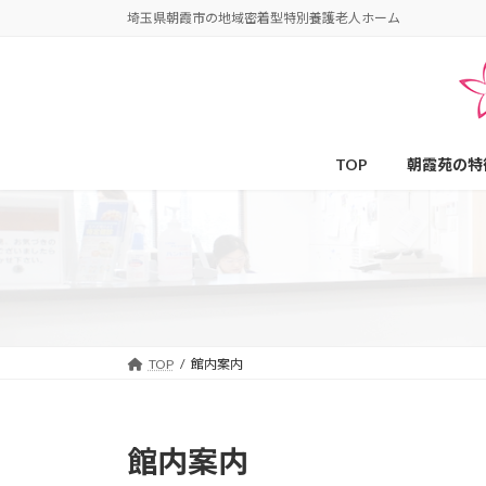
コ
ナ
埼玉県朝霞市の地域密着型特別養護老人ホーム
ン
ビ
テ
ゲ
ン
ー
ツ
シ
へ
ョ
TOP
朝霞苑の特
ス
ン
キ
に
ッ
移
プ
動
TOP
館内案内
館内案内