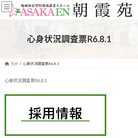
コ
ナ
ン
ビ
テ
ゲ
ン
ー
ツ
シ
へ
ョ
心身状況調査票R6.8.1
ス
ン
キ
に
ッ
移
プ
動
TOP
心身状況調査票R6.8.1
心身状況調査票R6.8.1