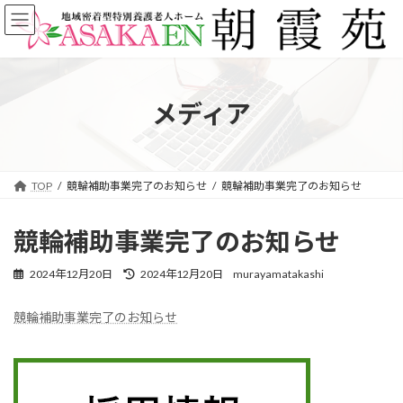
コ
ナ
ン
ビ
テ
ゲ
ン
ー
ツ
シ
へ
ョ
メディア
ス
ン
キ
に
ッ
移
プ
動
TOP
競輪補助事業完了のお知らせ
競輪補助事業完了のお知らせ
競輪補助事業完了のお知らせ
最
2024年12月20日
2024年12月20日
murayamatakashi
終
更
競輪補助事業完了のお知らせ
新
日
時
: