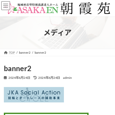
コ
ナ
ン
ビ
テ
ゲ
ン
ー
ツ
シ
へ
ョ
メディア
ス
ン
キ
に
ッ
移
プ
動
TOP
banner2
banner2
banner2
最
2024年6月24日
2024年6月24日
admin
終
更
新
日
時
: