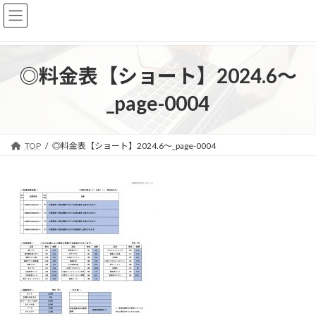
コ
ナ
ン
ビ
テ
ゲ
ン
ー
ツ
シ
◎料金表【ショート】2024.6～
へ
ョ
ス
ン
_page-0004
キ
に
ッ
移
プ
動
TOP
◎料金表【ショート】2024.6～_page-0004