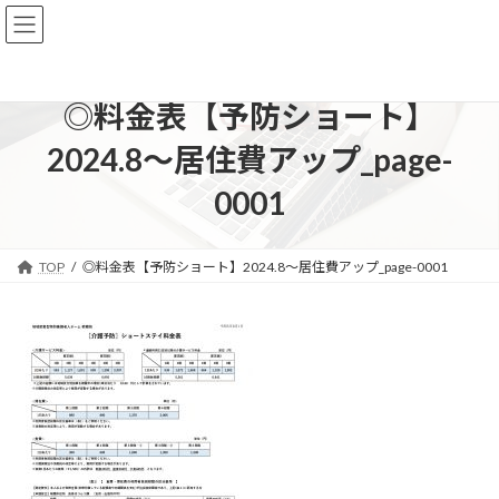
コ
ナ
ン
ビ
テ
ゲ
ン
ー
ツ
シ
◎料金表【予防ショート】
へ
ョ
ス
ン
2024.8～居住費アップ_page-
キ
に
ッ
移
0001
プ
動
TOP
◎料金表【予防ショート】2024.8～居住費アップ_page-0001