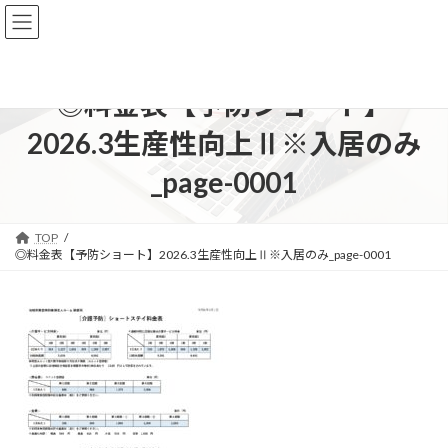
コ
ナ
ン
ビ
テ
ゲ
ン
ー
ツ
シ
◎料金表【予防ショート】
へ
ョ
ス
ン
2026.3生産性向上Ⅱ※入居のみ
キ
に
ッ
移
_page-0001
プ
動
TOP
◎料金表【予防ショート】2026.3生産性向上Ⅱ※入居のみ_page-0001