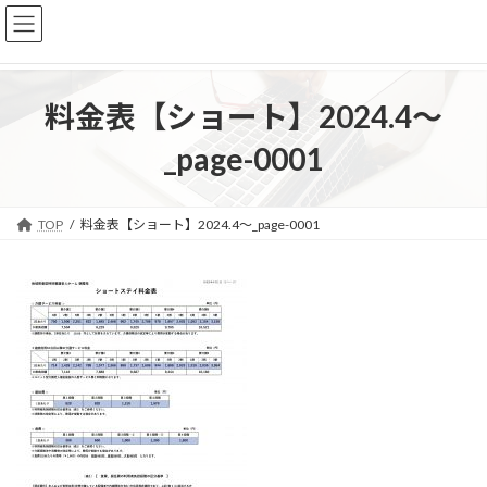
コ
ナ
ン
ビ
テ
ゲ
ン
ー
ツ
シ
料金表【ショート】2024.4～
へ
ョ
ス
ン
_page-0001
キ
に
ッ
移
プ
動
TOP
料金表【ショート】2024.4～_page-0001