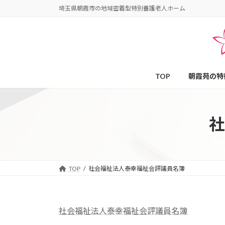
コ
ナ
埼玉県朝霞市の地域密着型特別養護老人ホーム
ン
ビ
テ
ゲ
ン
ー
ツ
シ
へ
ョ
TOP
朝霞苑の特
ス
ン
キ
に
ッ
移
プ
動
社
TOP
社会福祉法人泰幸福祉会評議員名簿
社会福祉法人泰幸福祉会評議員名簿