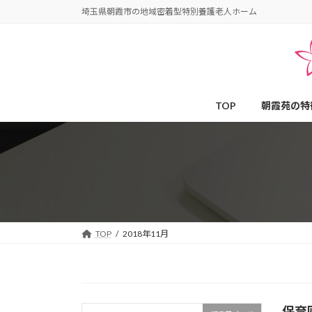
コ
ナ
埼玉県朝霞市の地域密着型特別養護老人ホーム
ン
ビ
テ
ゲ
ン
ー
ツ
シ
へ
ョ
TOP
朝霞苑の特
ス
ン
キ
に
ッ
移
プ
動
TOP
2018年11月
保育