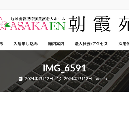
徴
入居申し込み
館内案内
法人概要/アクセス
採用
IMG_6591
最
2024年7月12日
2024年7月12日
admin
終
更
新
日
時
: