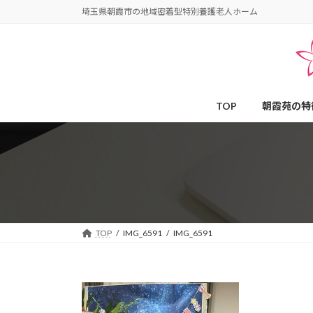
コ
ナ
埼玉県朝霞市の地域密着型特別養護老人ホーム
ン
ビ
テ
ゲ
ン
ー
ツ
シ
へ
ョ
TOP
朝霞苑の特
ス
ン
キ
に
ッ
移
プ
動
TOP
IMG_6591
IMG_6591