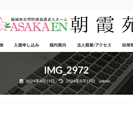
徴
入居申し込み
館内案内
法人概要/アクセス
採用
IMG_2972
最
2024年8月19日
2024年8月19日
admin
終
更
新
日
時
: