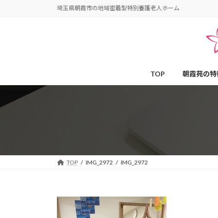
コ
ナ
埼玉県朝霞市の地域密着型特別養護老人ホーム
ン
ビ
テ
ゲ
ン
ー
ツ
シ
へ
ョ
TOP
朝霞苑の特
ス
ン
キ
に
ッ
移
プ
動
TOP
IMG_2972
IMG_2972