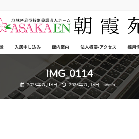
徴
入居申し込み
館内案内
法人概要/アクセス
採用
IMG_0114
最
2025年7月16日
2025年7月16日
admin
終
更
新
日
時
: