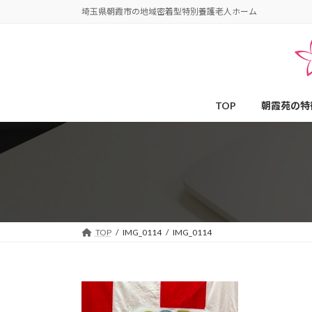
コ
ナ
埼玉県朝霞市の地域密着型特別養護老人ホーム
ン
ビ
テ
ゲ
ン
ー
ツ
シ
へ
ョ
TOP
朝霞苑の特
ス
ン
キ
に
ッ
移
プ
動
TOP
IMG_0114
IMG_0114