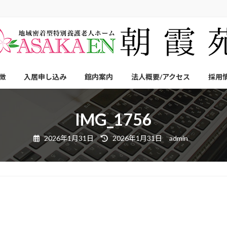
徴
入居申し込み
館内案内
法人概要/アクセス
採用
IMG_1756
最
2026年1月31日
2026年1月31日
admin
終
更
新
日
時
: