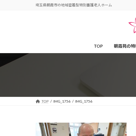
コ
ナ
埼玉県朝霞市の地域密着型特別養護老人ホーム
ン
ビ
テ
ゲ
ン
ー
ツ
シ
へ
ョ
TOP
朝霞苑の特
ス
ン
キ
に
ッ
移
プ
動
TOP
IMG_1756
IMG_1756